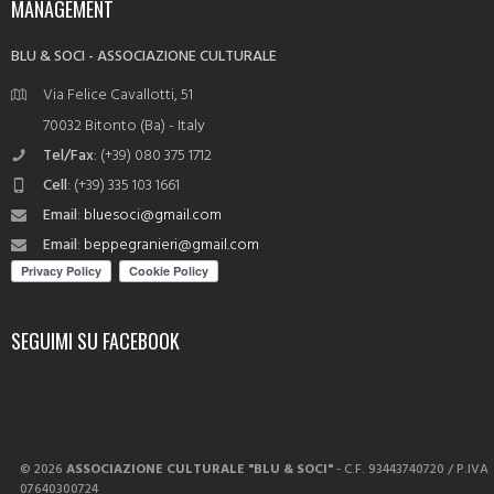
MANAGEMENT
BLU & SOCI - ASSOCIAZIONE CULTURALE
Via Felice Cavallotti, 51
70032 Bitonto (Ba) - Italy
Tel/Fax
: (+39) 080 375 1712
Cell
: (+39) 335 103 1661
Email
:
bluesoci@gmail.com
Email
:
beppegranieri@gmail.com
SEGUIMI SU FACEBOOK
© 2026
ASSOCIAZIONE CULTURALE "BLU & SOCI"
- C.F. 93443740720 / P.IVA
07640300724